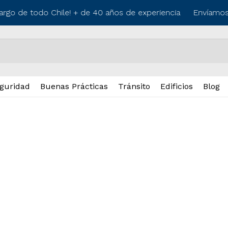
argo de todo Chile! + de 40 años de experiencia
Envíamos a
guridad
Buenas Prácticas
Tránsito
Edificios
Blog