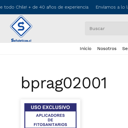
e todo Chile! + de 40 años de experiencia Envíamos a lo l
Inicio
Nosotros
Se
bprag02001