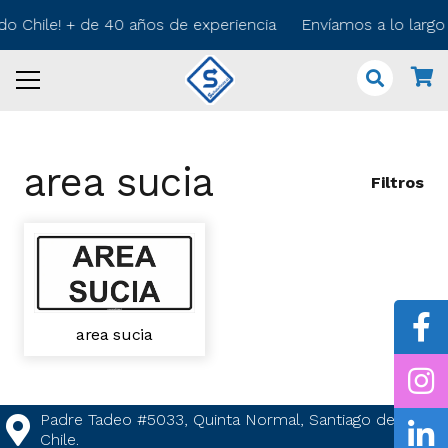
odo Chile! + de 40 años de experiencia Envíamos a lo larg
area sucia
Filtros
area sucia
Padre Tadeo #5033, Quinta Normal, Santiago de
Chile.