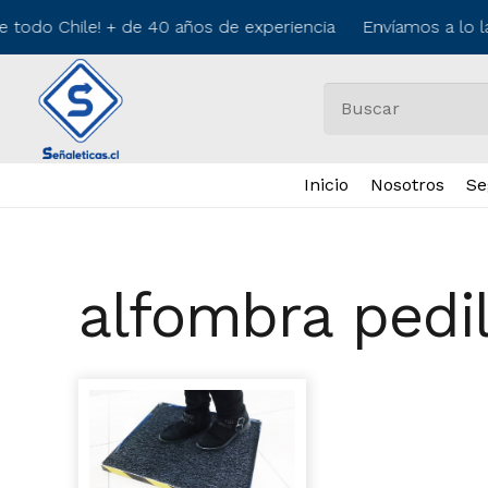
e todo Chile! + de 40 años de experiencia Envíamos a lo l
Inicio
Nosotros
Se
alfombra pedil