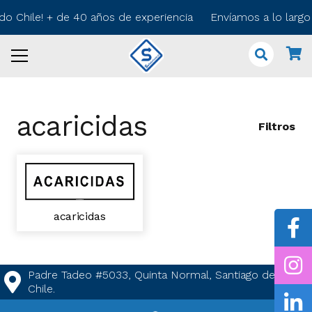
odo Chile! + de 40 años de experiencia Envíamos a lo larg
acaricidas
Filtros
acaricidas
Padre Tadeo #5033, Quinta Normal, Santiago de
Chile.